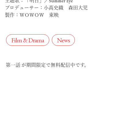
主題歌：「明日」／Summer Eye
プロデューサー：小髙史織 森田大児
製作：ＷＯＷＯＷ 東映
Film & Drama
News
第一話 が期間限定で無料配信中です。