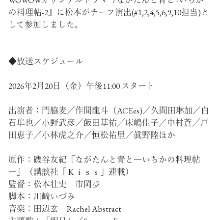
の料理帖-2』に松本がチーフ演出(#1,2,4,5,6,9,10担当)と
して参加しました。
◆放送スケジュール
2026年2月20日（金）午後11:00 スタート
出演者：門脇麦／作間龍斗（ACEes)／久間田琳加／白
石隼也／小野武彦／飯田基祐／床嶋佳子／中村蒼／戸
田恵子／小林虎之介／恒松祐里／眞野陸ほか
原作：磯谷友紀『ながたんと青と―いちかの料理帖
―』（講談社「Ｋｉｓｓ」連載）
監督：松本壮史 市岡歩
脚本：川﨑いづみ
音楽：田辺玄 Rachel Abstract